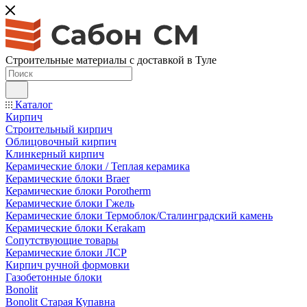
Строительные материалы с доставкой в Туле
Каталог
Кирпич
Строительный кирпич
Облицовочный кирпич
Клинкерный кирпич
Керамические блоки / Теплая керамика
Керамические блоки Braer
Керамические блоки Porotherm
Керамические блоки Гжель
Керамические блоки Термоблок/Сталинградский камень
Керамические блоки Kerakam
Сопутствующие товары
Керамические блоки ЛСР
Кирпич ручной формовки
Газобетонные блоки
Bonolit
Bonolit Старая Купавна