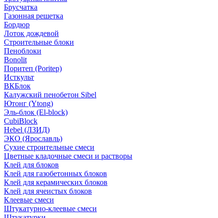
Брусчатка
Газонная решетка
Бордюр
Лоток дождевой
Строительные блоки
Пеноблоки
Bonolit
Поритеп (Poritep)
Исткульт
ВКБлок
Калужский пенобетон Sibel
Ютонг (Ytong)
Эль-блок (El-block)
CubiBlock
Hebel (ЛЗИД)
ЭКО (Ярославль)
Сухие строительные смеси
Цветные кладочные смеси и растворы
Клей для блоков
Клей для газобетонных блоков
Клей для керамических блоков
Клей для ячеистых блоков
Клеевые смеси
Штукатурно-клеевые смеси
Штукатурки