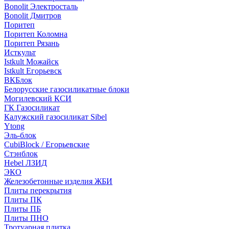
Bonolit Электросталь
Bonolit Дмитров
Поритеп
Поритеп Коломна
Поритеп Рязань
Исткульт
Istkult Можайск
Istkult Егорьевск
ВКБлок
Белорусские газосиликатные блоки
Могилевский КСИ
ГК Газосиликат
Калужский газосиликат Sibel
Ytong
Эль-блок
CubiBlock / Егорьевские
Стэнблок
Hebel ЛЗИД
ЭКО
Железобетонные изделия ЖБИ
Плиты перекрытия
Плиты ПК
Плиты ПБ
Плиты ПНО
Тротуарная плитка