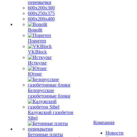
перемычки
600х200х300
600х250х375
600х200х400
Bonolit
Поритеп
VKBlock
Исткульт
Ютонг
Белорусские
газобетонные блоки
Калужский газобетон
Sibel
Компания
Новости
Бетонные плиты