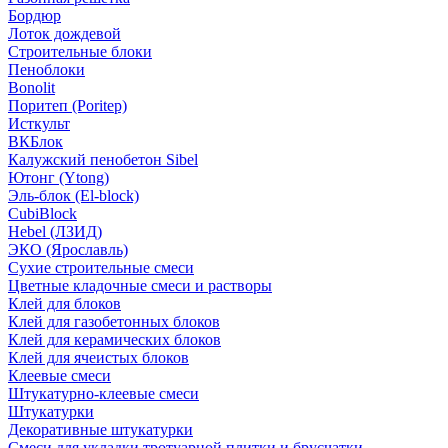
Бордюр
Лоток дождевой
Строительные блоки
Пеноблоки
Bonolit
Поритеп (Poritep)
Исткульт
ВКБлок
Калужский пенобетон Sibel
Ютонг (Ytong)
Эль-блок (El-block)
CubiBlock
Hebel (ЛЗИД)
ЭКО (Ярославль)
Сухие строительные смеси
Цветные кладочные смеси и растворы
Клей для блоков
Клей для газобетонных блоков
Клей для керамических блоков
Клей для ячеистых блоков
Клеевые смеси
Штукатурно-клеевые смеси
Штукатурки
Декоративные штукатурки
Смеси для укладки тротуарной плитки и брусчатки