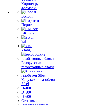
Кирпич ручной
формовки
Bonolit
Поритеп
ВКБлок
Istkult
Ytong
Белорусские
газобетонные блоки
Калужский газобетон
Sibel
D-400
D-500
D-600
Стеновые
Перегородочные