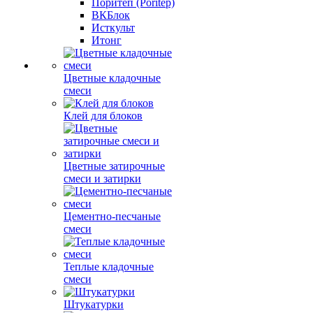
Поритеп (Poritep)
ВКБлок
Исткульт
Итонг
Цветные кладочные
смеси
Клей для блоков
Цветные затирочные
смеси и затирки
Цементно-песчаные
смеси
Теплые кладочные
смеси
Штукатурки