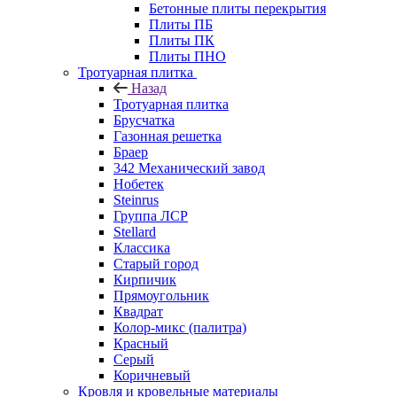
Бетонные плиты перекрытия
Плиты ПБ
Плиты ПК
Плиты ПНО
Тротуарная плитка
Назад
Тротуарная плитка
Брусчатка
Газонная решетка
Браер
342 Механический завод
Нобетек
Steinrus
Группа ЛСР
Stellard
Классика
Старый город
Кирпичик
Прямоугольник
Квадрат
Колор-микс (палитра)
Красный
Серый
Коричневый
Кровля и кровельные материалы