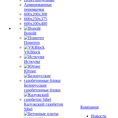
Армированные
перемычки
600х200х300
600х250х375
600х200х400
Bonolit
Поритеп
VKBlock
Исткульт
Ютонг
Белорусские
газобетонные блоки
Калужский газобетон
Компания
Sibel
Новости