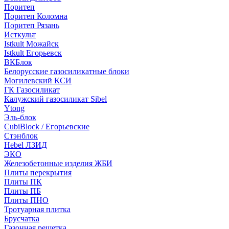
Поритеп
Поритеп Коломна
Поритеп Рязань
Исткульт
Istkult Можайск
Istkult Егорьевск
ВКБлок
Белорусские газосиликатные блоки
Могилевский КСИ
ГК Газосиликат
Калужский газосиликат Sibel
Ytong
Эль-блок
CubiBlock / Егорьевские
Стэнблок
Hebel ЛЗИД
ЭКО
Железобетонные изделия ЖБИ
Плиты перекрытия
Плиты ПК
Плиты ПБ
Плиты ПНО
Тротуарная плитка
Брусчатка
Газонная решетка