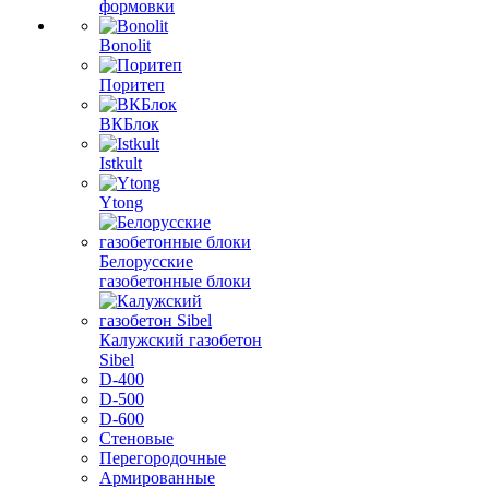
формовки
Bonolit
Поритеп
ВКБлок
Istkult
Ytong
Белорусские
газобетонные блоки
Калужский газобетон
Sibel
D-400
D-500
D-600
Стеновые
Перегородочные
Армированные