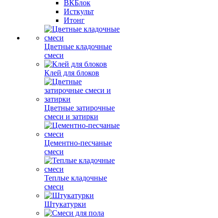
ВКБлок
Исткульт
Итонг
Цветные кладочные
смеси
Клей для блоков
Цветные затирочные
смеси и затирки
Цементно-песчаные
смеси
Теплые кладочные
смеси
Штукатурки