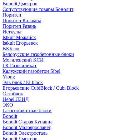
Bonolit Дмитров
Сопутствующие товары Бонолит
Поритеп
Поритеп Коломна
Поритеп Рязань
Исткульт
Istkult Можайск
Istkult Егорьевск
ВКБлок
Белорусские газобетонные блоки
Могилевский КСИ
ГК Газосиликат
Калужский газобетон Sibel
Ytong
Эль-блок / El-block
Егорьевские CubiBlock / Cubi Block
Стэнблок
Hebel ЛЗИД
ЭКО
Газосиликатные блоки
Bonolit
Bonolit Старая Купавна
Bonolit Малоярославец
Bonolit Электросталь
Bonolit Дмитров