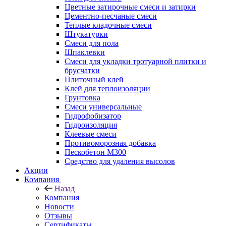
Цветные затирочные смеси и затирки
Цементно-песчаные смеси
Теплые кладочные смеси
Штукатурки
Смеси для пола
Шпаклевки
Смеси для укладки тротуарной плитки и
брусчатки
Плиточный клей
Клей для теплоизоляции
Грунтовка
Смеси универсальные
Гидрофобизатор
Гидроизоляция
Клеевые смеси
Противоморозная добавка
Пескобетон М300
Средство для удаления высолов
Акции
Компания
Назад
Компания
Новости
Отзывы
Сертификаты