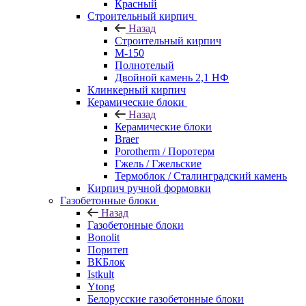
Красный
Строительный кирпич
Назад
Строительный кирпич
М-150
Полнотелый
Двойной камень 2,1 НФ
Клинкерный кирпич
Керамические блоки
Назад
Керамические блоки
Braer
Porotherm / Поротерм
Гжель / Гжельские
Термоблок / Сталинградский камень
Кирпич ручной формовки
Газобетонные блоки
Назад
Газобетонные блоки
Bonolit
Поритеп
ВКБлок
Istkult
Ytong
Белорусские газобетонные блоки