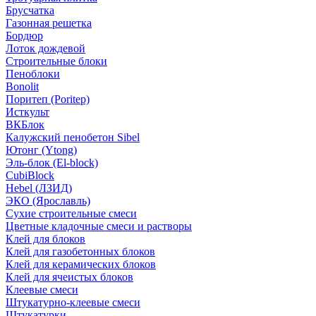
Брусчатка
Газонная решетка
Бордюр
Лоток дождевой
Строительные блоки
Пеноблоки
Bonolit
Поритеп (Poritep)
Исткульт
ВКБлок
Калужский пенобетон Sibel
Ютонг (Ytong)
Эль-блок (El-block)
CubiBlock
Hebel (ЛЗИД)
ЭКО (Ярославль)
Сухие строительные смеси
Цветные кладочные смеси и растворы
Клей для блоков
Клей для газобетонных блоков
Клей для керамических блоков
Клей для ячеистых блоков
Клеевые смеси
Штукатурно-клеевые смеси
Штукатурки