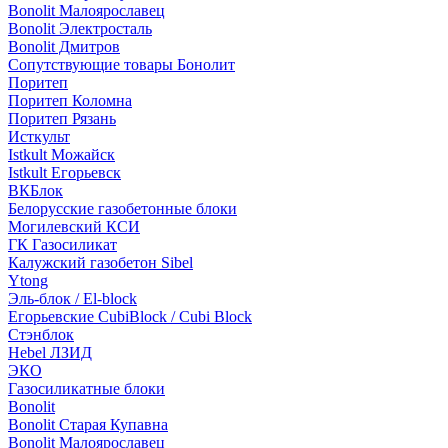
Bonolit Малоярославец
Bonolit Электросталь
Bonolit Дмитров
Сопутствующие товары Бонолит
Поритеп
Поритеп Коломна
Поритеп Рязань
Исткульт
Istkult Можайск
Istkult Егорьевск
ВКБлок
Белорусские газобетонные блоки
Могилевский КСИ
ГК Газосиликат
Калужский газобетон Sibel
Ytong
Эль-блок / El-block
Егорьевские CubiBlock / Cubi Block
Стэнблок
Hebel ЛЗИД
ЭКО
Газосиликатные блоки
Bonolit
Bonolit Старая Купавна
Bonolit Малоярославец