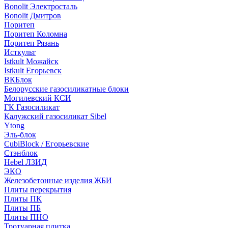
Bonolit Электросталь
Bonolit Дмитров
Поритеп
Поритеп Коломна
Поритеп Рязань
Исткульт
Istkult Можайск
Istkult Егорьевск
ВКБлок
Белорусские газосиликатные блоки
Могилевский КСИ
ГК Газосиликат
Калужский газосиликат Sibel
Ytong
Эль-блок
CubiBlock / Егорьевские
Стэнблок
Hebel ЛЗИД
ЭКО
Железобетонные изделия ЖБИ
Плиты перекрытия
Плиты ПК
Плиты ПБ
Плиты ПНО
Тротуарная плитка