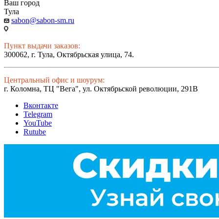
Ваш город
Тула
sabon@sabon-sm.ru
Пункт выдачи заказов:
300062, г. Тула, Октябрьская улица, 74.
Центральный офис и шоурум:
г. Коломна, ТЦ "Вега", ул. Октябрьской революции, 291В
Вконтакте
Telegram
YouTube
Rutube