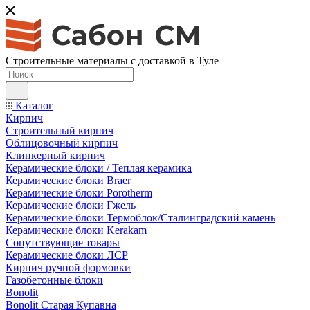
Строительные материалы с доставкой в Туле
Каталог
Кирпич
Строительный кирпич
Облицовочный кирпич
Клинкерный кирпич
Керамические блоки / Теплая керамика
Керамические блоки Braer
Керамические блоки Porotherm
Керамические блоки Гжель
Керамические блоки Термоблок/Сталинградский камень
Керамические блоки Kerakam
Сопутствующие товары
Керамические блоки ЛСР
Кирпич ручной формовки
Газобетонные блоки
Bonolit
Bonolit Старая Купавна