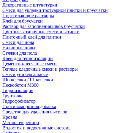
Декоративные штукатурки
Смеси для укладки тротуарной плитки и брусчатки
Подстилающие растворы
Клей для брусчатки
Раствор для заполнения швов брусчатки
Цветные затирочные смеси и затирки
Плиточный клей для плитки
Смеси для пола
Наливные полы
Стяжки для пола
Клей для теплоизоляции
Цементно-песчаные смеси
Теплые кладочные смеси и растворы
Смеси универсальные
Шпаклевки / Шпатлевки
Пескобетон М300
Гидроизоляция
Грунтовка
Гидрофобизатор
Противоморозная добавка
Средство для удаления высолов
Кровля
Металлочерепица
Водосток и водосточные системы